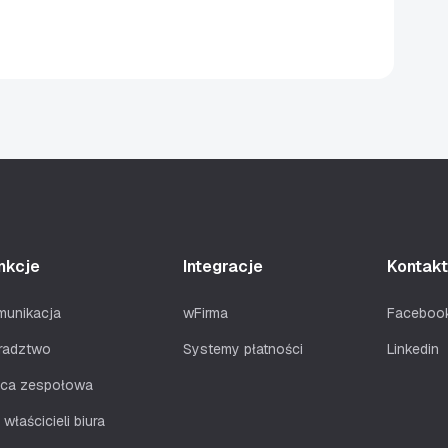
nkcje
Integracje
Kontakt
munikacja
wFirma
Faceboo
radztwo
Systemy płatności
Linkedin
aca zespołowa
 właścicieli biura