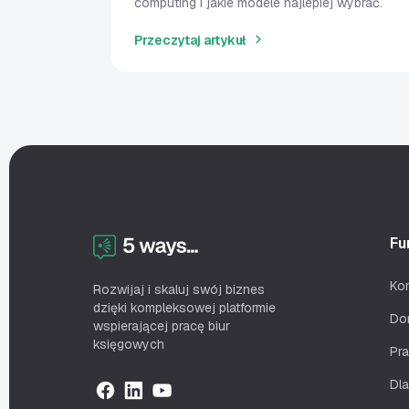
computing i jakie modele najlepiej wybrać.
Przeczytaj artykuł
Fu
Ko
Rozwijaj i skaluj swój biznes
dzięki kompleksowej platformie
Do
wspierającej pracę biur
księgowych
Pr
Dla