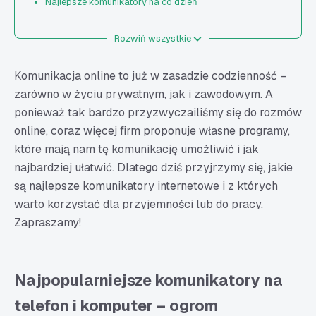
Najlepsze komunikatory na co dzień
Facebook Messenger
Rozwiń wszystkie
WhatsApp
Telegram
Komunikacja online to już w zasadzie codzienność –
Signal
zarówno w życiu prywatnym, jak i zawodowym. A
Threema
ponieważ tak bardzo przyzwyczailiśmy się do rozmów
Najlepsze komunikatory do pracy
online, coraz więcej firm proponuje własne programy,
które mają nam tę komunikację umożliwić i jak
Microsoft Teams
najbardziej ułatwić. Dlatego dziś przyjrzymy się, jakie
ZOOM
są najlepsze komunikatory internetowe i z których
Google Meet / Google Chat
warto korzystać dla przyjemności lub do pracy.
Slack
Zapraszamy!
Viber
Discord
Najpopularniejsze komunikatory na
TeamSpeak
Wire
telefon i komputer – ogrom