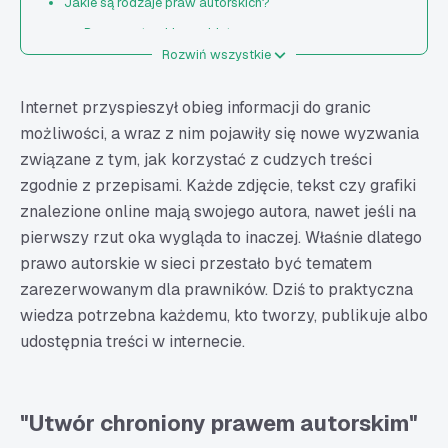
Jakie są rodzaje praw autorskich?
Prawa autorskie osobiste
Rozwiń wszystkie
Prawa autorskie majątkowe
Prawo autorskie w internecie - jak wygląda w praktyce?
Internet przyspieszył obieg informacji do granic
Digital Rights Management (DRM)
możliwości, a wraz z nim pojawiły się nowe wyzwania
Licencje Creative Commons (CC) – co warto
związane z tym, jak korzystać z cudzych treści
wiedzieć?
zgodnie z przepisami. Każde zdjęcie, tekst czy grafiki
Jak legalnie korzystać z treści w sieci?
znalezione online mają swojego autora, nawet jeśli na
pierwszy rzut oka wygląda to inaczej. Właśnie dlatego
Prawo cytatu
prawo autorskie w sieci przestało być tematem
Dozwolony użytek osobisty i publiczny
zarezerwowanym dla prawników. Dziś to praktyczna
Domena publiczna
wiedza potrzebna każdemu, kto tworzy, publikuje albo
Co nie podlega kwestiom łamania praw autorskich?
udostępnia treści w internecie.
Twórz w internecie bez ryzyka naruszenia praw
autorskich – podsumowanie
FAQ – popularne pytania dotyczące prawa autorskiego
"Utwór chroniony prawem autorskim"
w sieci