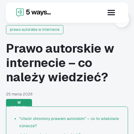
X
prawo autorskie w internecie
Prawo autorskie w
internecie – co
należy wiedzieć?
25 marca 2026
W
artykule:
"Utwór chroniony prawem autorskim" – co to właściwie
oznacza?