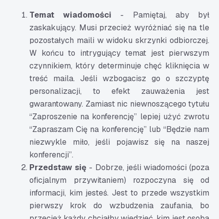
Temat wiadomości
- Pamiętaj, aby był
zaskakujący. Musi przecież wyróżniać się na tle
pozostałych maili w widoku skrzynki odbiorczej.
W końcu to intrygujący temat jest pierwszym
czynnikiem, który determinuje chęć kliknięcia w
treść maila. Jeśli wzbogacisz go o szczyptę
personalizacji, to efekt zauważenia jest
gwarantowany. Zamiast nic niewnoszącego tytułu
“Zaproszenie na konferencję” lepiej użyć zwrotu
“Zapraszam Cię na konferencję” lub “Będzie nam
niezwykle miło, jeśli pojawisz się na naszej
konferencji”.
Przedstaw się
- Dobrze, jeśli wiadomości (poza
oficjalnym przywitaniem) rozpoczyna się od
informacji, kim jesteś. Jest to przede wszystkim
pierwszy krok do wzbudzenia zaufania, bo
przecież każdy chciałby wiedzieć, kim jest osoba