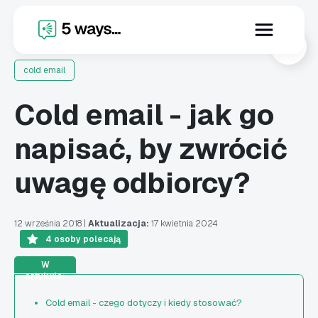
X
cold email
Cold email - jak go
napisać, by zwrócić
uwagę odbiorcy?
12 września 2018
|
Aktualizacja:
17 kwietnia 2024
4
osoby polecają
W
artykule:
Cold email - czego dotyczy i kiedy stosować?