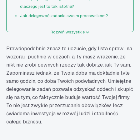
dlaczego jest to tak istotne?
Jak delegować zadania swoim pracownikom?
1. Zidentyfikuj odpowiednie zadania do
Rozwiń wszystkie
oddelegowania
2. Wybierz właściwego pracownika
Prawdopodobnie znasz to uczucie, gdy lista spraw „na
3. Proces delegowania zadań – przejrzysta
wczoraj” puchnie w oczach, a Ty masz wrażenie, że
komunikacja to fundament. Jasno określ cele,
nikt nie zrobi pewnych rzeczy tak dobrze, jak Ty sam.
oczekiwania i zakres odpowiedzialności
Zapominasz jednak, że Twoja doba ma dokładnie tyle
4. Zapewnij swobodę działania
samo godzin, co doba Twoich podwładnych. Umiejętne
5. Monitoruj postępy i zapewnij wsparcie w razie
delegowanie zadań pozwala odzyskać oddech i skupić
potrzeby
się na tym, co faktycznie buduje wartość Twojej firmy.
6. Dostarcz informację zwrotną po wykonaniu
To nie jest zwykłe przerzucanie obowiązków, lecz
zadania
świadoma inwestycja w rozwój ludzi i stabilność
7. Przeanalizuj możliwości dalszego rozwoju
całego biznesu.
umiejętności pracownika
Jakie korzyści przynosi delegowanie zadań?