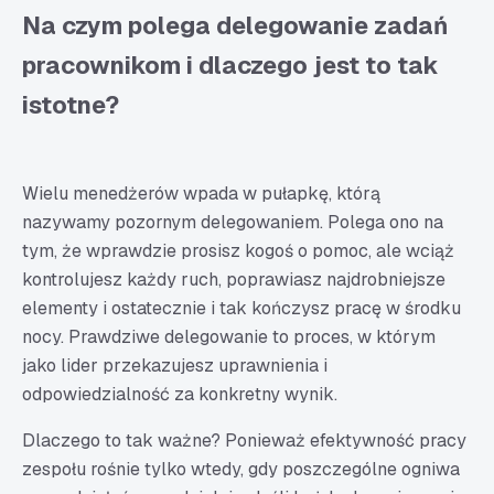
Czym jest delegowanie zadań i jak robić to dobrze –
Na czym polega delegowanie zadań
podsumowanie
pracownikom i dlaczego jest to tak
FAQ – skuteczne delegowanie zadańCo to znaczy
istotne?
delegować zadania?
Jakie są 4 kroki delegowania zadań?
Jakie są zasady delegowania zadań?
Wielu menedżerów wpada w pułapkę, którą
Jak delegować obowiązki?
nazywamy pozornym delegowaniem. Polega ono na
tym, że wprawdzie prosisz kogoś o pomoc, ale wciąż
kontrolujesz każdy ruch, poprawiasz najdrobniejsze
elementy i ostatecznie i tak kończysz pracę w środku
nocy. Prawdziwe delegowanie to proces, w którym
jako lider przekazujesz uprawnienia i
odpowiedzialność za konkretny wynik.
Dlaczego to tak ważne? Ponieważ efektywność pracy
zespołu rośnie tylko wtedy, gdy poszczególne ogniwa