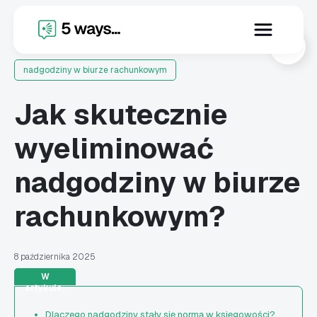
X
nadgodziny w biurze rachunkowym
Jak skutecznie
wyeliminować
nadgodziny w biurze
rachunkowym?
8 października 2025
W
artykule:
Dlaczego nadgodziny stały się normą w księgowości?