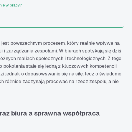
nie w pracy?
 w życiu – work-life balance i elastyczne formy zatrudnienia
o pokolenia
 jest powszechnym procesem, który realnie wpływa na
okolenia?
 i zarządzania zespołami. W biurach spotykają się dziś
żnych realiach społecznych i technologicznych. Z tego
frowa biegłość
pokolenia staje się jedną z kluczowych kompetencji
 można się nauczyć od młodszego pokolenia?
i jednak o dopasowywanie się na siłę, lecz o świadome
w z młodszymi kolegami – podsumowanie
 różnice zaczynają pracować na rzecz zespołu, a nie
raz biura a sprawna współpraca