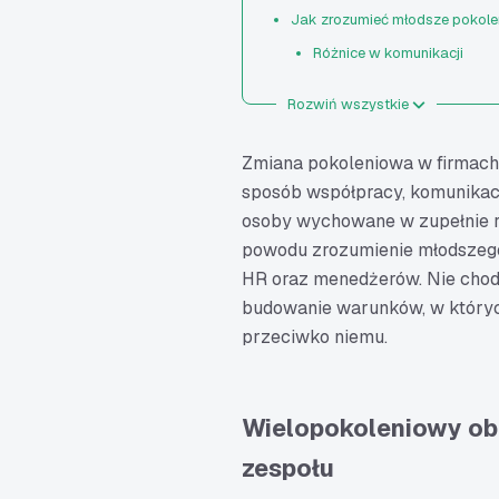
Jak zrozumieć młodsze pokole
Różnice w komunikacji
Inne podejście do roli pracy
Rozwiń wszystkie
Autorytet w oczach młodeg
Znaczenie feedbacku
Zmiana pokoleniowa w firmach
Jak motywować młodsze p
sposób współpracy, komunikacji
osoby wychowane w zupełnie ró
Znajomość technologii i cy
powodu zrozumienie młodszego 
Obustronny mentoring – czego
HR oraz menedżerów. Nie chodz
Jak zbudować zgrany zespołó
budowanie warunków, w których
przeciwko niemu.
Wielopokoleniowy ob
zespołu