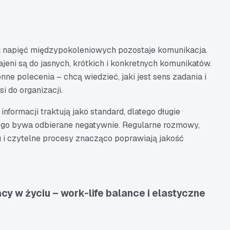
ł napięć międzypokoleniowych pozostaje komunikacja.
eni są do jasnych, krótkich i konkretnych komunikatów.
onne polecenia – chcą wiedzieć, jaki jest sens zadania i
si do organizacji.
nformacji traktują jako standard, dlatego długie
ego bywa odbierane negatywnie. Regularne rozmowy,
u i czytelne procesy znacząco poprawiają jakość
acy w życiu – work-life balance i elastyczne