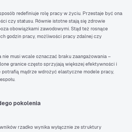
posób redefiniuje rolę pracy w życiu. Przestaje być ona
i czy statusu. Równie istotne stają się zdrowie
 poza obowiązkami zawodowymi. Stąd też rosnące
h godzin pracy, możliwości pracy zdalnej czy
a nie musi wcale oznaczać braku zaangażowania –
one granice często sprzyjają większej efektywności i
re potrafią mądrze wdrożyć elastyczne modele pracy,
zespołu.
dego pokolenia
owników rzadko wynika wyłącznie ze struktury