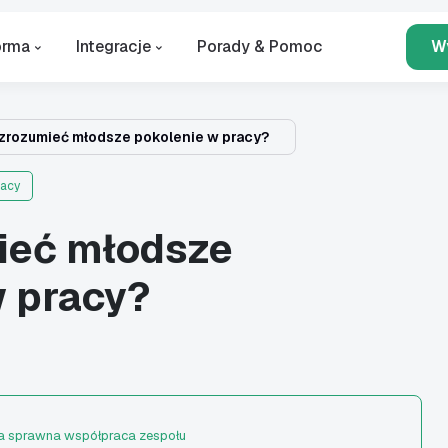
orma
Integracje
Porady & Pomoc
W
zrozumieć młodsze pokolenie w pracy?
racy
ieć młodsze
w pracy?
 a sprawna współpraca zespołu