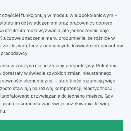
z częściej funkcjonują w modelu wielopokoleniowym –
ieloletnim doświadczeniem oraz pracownicy dopiero
a struktura rodzi wyzwania, ale jednocześnie daje
Kluczowe znaczenie ma tu zrozumienie, że różnice w
ą ze złej woli, lecz z odmiennych doświadczeń, sposobów
c pracodawcy.
ników zaczyna się od zmiany perspektywy. Pokolenia
 dorastały w świecie szybkich zmian, nieustannego
niepewności ekonomicznej – stabilność rozumieją więc
 Często stawiają na rozwój kompetencji, elastyczność i
długofalowego przywiązania do jednego miejsca. Gdy
c i jasno zakomunikować swoje oczekiwania, łatwiej
iu.