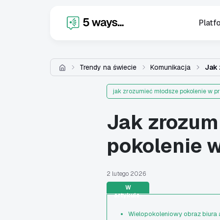
X
Platf
Trendy na świecie
Komunikacja
Jak 
jak zrozumieć młodsze pokolenie w p
Jak zrozum
pokolenie 
2 lutego 2026
W
artykule:
Wielopokoleniowy obraz biura