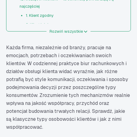
najczęściej
1. Klient zgodny
2. Klient lojalny
Rozwiń wszystkie
3. Klient samodzielny
4. Klient wykazujący inicjatywę
Każda firma, niezależnie od branży, pracuje na
5. Klient poszukujący okazji
emocjach, potrzebach i oczekiwaniach swoich
6. Różne typy klientów – klient niezdecydowany /
klientów. W codziennej praktyce biur rachunkowych i
chaotyczny
działów obsługi klienta widać wyraźnie, jak różne
7. Klient negujący
potrafią być style komunikacji, oczekiwania i sposoby
podejmowania decyzji przez poszczególne typy
8. Klient wszechwiedzący
konsumentów. Zrozumienie tych mechanizmów realnie
9. Klient problemowy
wpływa na jakość współpracy, przychód oraz
10. Klient-manipulant
potencjał budowania trwałych relacji. Sprawdź, jakie
11. Rodzaje klientów – klient toksyczny
są klasyczne typy osobowości klientów i jak z nimi
12. Klient agresywny
współpracować.
Charakterystyka rodzajów klientów – podział na