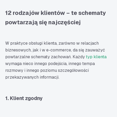
podstawie teorii Carla Junga
Sangwinik
12 rodzajów klientów – te schematy
Choleryk
powtarzają się najczęściej
Melancholik
Flegmatyk
Poszczególne typy klientów w modelu oceny zachowań
W praktyce obsługi klienta, zarówno w relacjach
DISC
biznesowych, jak i w e-commerce, da się zauważyć
D – Dominant – klient dominujący
powtarzalne schematy zachowań. Każdy
typ klienta
wymaga nieco innego podejścia, innego tempa
I – Influencing – klient przekonujący, wywierający
rozmowy i innego poziomu szczegółowości
wpływ
przekazywanych informacji.
S – Steady – klient stały
C – Compliance – klient sumienny, analityczny,
metodyczny
1. Klient zgodny
Lepsza obsługa klientów dzięki dogłębnemu zrozumieniu
ich zachowań i potrzeb