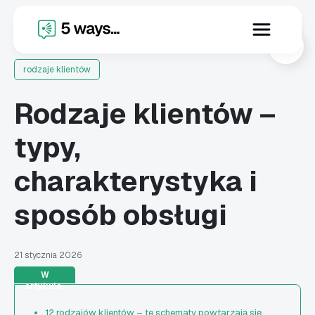
X
rodzaje klientów
Rodzaje klientów –
typy,
charakterystyka i
sposób obsługi
21 stycznia 2026
W
artykule:
12 rodzajów klientów – te schematy powtarzają się