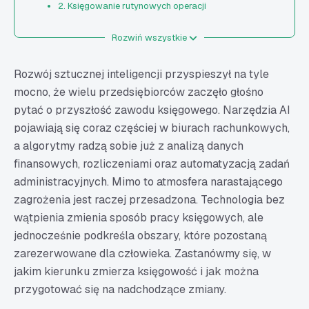
2. Księgowanie rutynowych operacji
3. Kontrola poprawności danych
Rozwiń wszystkie
4. Automatyzacja komunikacji operacyjnej
5. Prognozy i analizy finansowe
Rozwój sztucznej inteligencji przyspieszył na tyle
6. Rozpoznawanie ryzyka i anomalii
mocno, że wielu przedsiębiorców zaczęło głośno
pytać o przyszłość zawodu księgowego. Narzędzia AI
7. Kategoryzacja i obieg dokumentów
pojawiają się coraz częściej w biurach rachunkowych,
8. Automatyczne generowanie raportów
a algorytmy radzą sobie już z analizą danych
AI w księgowości – w tych obszarach nadal potrzebne
finansowych, rozliczeniami oraz automatyzacją zadań
będzie ludzkie wsparcie
administracyjnych. Mimo to atmosfera narastającego
Doradztwo podatkowe i biznesowe
zagrożenia jest raczej przesadzona. Technologia bez
Interpretacja przepisów i ich zmian
wątpienia zmienia sposób pracy księgowych, ale
Kontrola jakości danych generowanych przez AI
jednocześnie podkreśla obszary, które pozostaną
Obsługa spraw niestandardowych i nieregularnych
zarezerwowane dla człowieka. Zastanówmy się, w
jakim kierunku zmierza księgowość i jak można
Budowanie relacji z klientami
przygotować się na nadchodzące zmiany.
Strategiczne wsparcie właścicieli firm