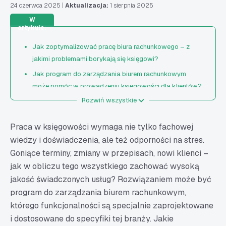
24 czerwca 2025
|
Aktualizacja:
1 sierpnia 2025
W
artykule:
Jak zoptymalizować pracę biura rachunkowego – z
jakimi problemami borykają się księgowi?
Jak program do zarządzania biurem rachunkowym
może pomóc w prowadzeniu księgowości dla klientów?
Rozwiń wszystkie
Kluczowe cechy i funkcjonalności dobrego programu
księgowego
Praca w księgowości wymaga nie tylko fachowej
Najlepszy program do zarządzania biurem
wiedzy i doświadczenia, ale też odporności na stres.
rachunkowym – jak go znaleźć?
Goniące terminy, zmiany w przepisach, nowi klienci –
5 ways... – profesjonalna platforma wspierająca pracę
jak w obliczu tego wszystkiego zachować wysoką
biur rachunkowych
jakość świadczonych usług? Rozwiązaniem może być
program do zarządzania biurem rachunkowym,
którego funkcjonalności są specjalnie zaprojektowane
i dostosowane do specyfiki tej branży. Jakie