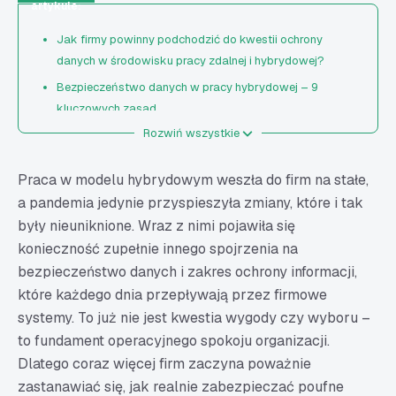
artykule:
Jak firmy powinny podchodzić do kwestii ochrony
danych w środowisku pracy zdalnej i hybrydowej?
Bezpieczeństwo danych w pracy hybrydowej – 9
kluczowych zasad
Rozwiń wszystkie
1. Jasno zdefiniowane role i poziomy dostępu
2. Centralizacja dokumentów zamiast rozproszenia
Praca w modelu hybrydowym weszła do firm na stałe,
3. Pełna kontrola nad historią – kto co zrobił i kiedy
a pandemia jedynie przyspieszyła zmiany, które i tak
4. Szyfrowanie i ochrona danych w każdej lokalizacji
były nieuniknione. Wraz z nimi pojawiła się
5. Kontrola udostępnień zewnętrznych
konieczność zupełnie innego spojrzenia na
6. Korzystanie z zaufanych narzędzi i systemów
bezpieczeństwo danych i zakres ochrony informacji,
które każdego dnia przepływają przez firmowe
7. Polityka urządzeń w zakresie ochrony danych i
bezpieczne logowanie
systemy. To już nie jest kwestia wygody czy wyboru –
to fundament operacyjnego spokoju organizacji.
8. Jasny proces postępowania w sytuacjach
Dlatego coraz więcej firm zaczyna poważnie
kryzysowych
zastanawiać się, jak realnie zabezpieczać poufne
9. Edukacja pracowników i rozwijanie zdrowych