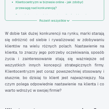
Klientocentryzm w biznesie online - jak zdobyć
przewagę nad konkurencją?
Poznaj elementy, o które warto zadbać w biznesie
Rozwiń wszystkie
online, aby klient czuł się najważniejszy
Rozbudowana sekcja FAQ (ang. Frequently Asked
W dobie tak dużej konkurencji na rynku, marki starają
Questions)
się odróżnić od siebie i rywalizować w zdobywaniu
Formularz kontaktowy
klientów na wielu różnych polach. Nastawienie na
Czat
klienta, to znaczy jego potrzeby oczekiwania, sposób
Oferta szyta na miarę
życia i zainteresowanie stają się ważniejsze od
Intuicyjny UX dla Twojej strony internetowej
wszystkich innych koncepcji strategicznych firmy.
Klientocentryzm jest coraz powszechniej stosowany i
słusznie, bo dzisiaj to klient jest najważniejszy. Na
czym polega odpowiednie nastawienie na klienta i co
warto wdrożyć w swojej firmie?