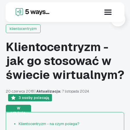
X
klientocentryzm
Klientocentryzm -
jak go stosować w
świecie wirtualnym?
20 czerwca 2018
|
Aktualizacja:
7 listopada 2024
3
osoby polecają
W
artykule:
Klientocentryzm - na czym polega?