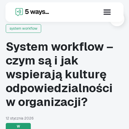
X
system workflow
System workflow –
czym są i jak
wspierają kulturę
odpowiedzialności
w organizacji?
12 stycznia 2026
W