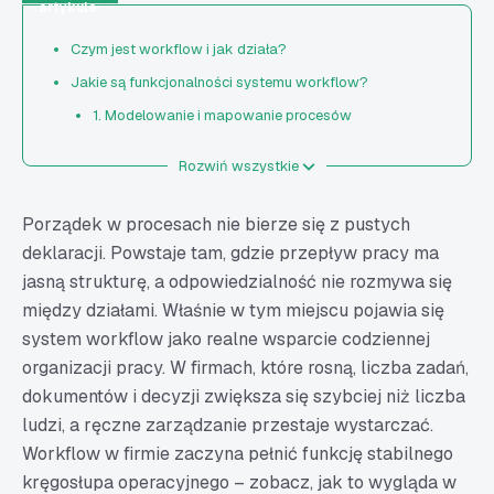
artykule:
Czym jest workflow i jak działa?
Jakie są funkcjonalności systemu workflow?
1. Modelowanie i mapowanie procesów
2. Automatyzacja procesów biznesowych
Rozwiń wszystkie
3. Obieg dokumentów i formularzy
4. Zarządzanie zadaniami
Porządek w procesach nie bierze się z pustych
5. Kontrola statusów i pełna transparentność
deklaracji. Powstaje tam, gdzie przepływ pracy ma
jasną strukturę, a odpowiedzialność nie rozmywa się
6. Raportowanie i analityka procesów
między działami. Właśnie w tym miejscu pojawia się
7. Integracje z innymi systemami
system workflow jako realne wsparcie codziennej
8. Uprawnienia i bezpieczeństwo
organizacji pracy. W firmach, które rosną, liczba zadań,
Jak proces workflow wspiera kulturę
dokumentów i decyzji zwiększa się szybciej niż liczba
odpowiedzialności w firmie?
ludzi, a ręczne zarządzanie przestaje wystarczać.
Oprogramowanie workflow do zarządzania
Workflow w firmie zaczyna pełnić funkcję stabilnego
przepływem pracy – co warto wiedzieć?
kręgosłupa operacyjnego – zobacz, jak to wygląda w