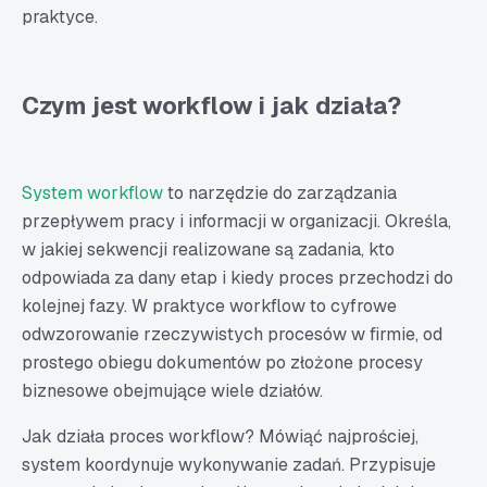
Dlaczego warto wdrożyć system workflow? Główne
praktyce.
korzyści
Czym jest i dlaczego warto stosować system workflow
– podsumowanie
Czym jest workflow i jak działa?
System workflow
to narzędzie do zarządzania
przepływem pracy i informacji w organizacji. Określa,
w jakiej sekwencji realizowane są zadania, kto
odpowiada za dany etap i kiedy proces przechodzi do
kolejnej fazy. W praktyce workflow to cyfrowe
odwzorowanie rzeczywistych procesów w firmie, od
prostego obiegu dokumentów po złożone procesy
biznesowe obejmujące wiele działów.
Jak działa proces workflow? Mówiąć najprościej,
system koordynuje wykonywanie zadań. Przypisuje