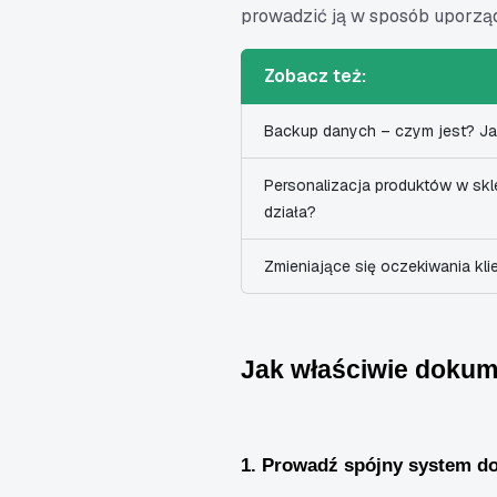
prowadzić ją w sposób uporząd
Zobacz też:
Backup danych – czym jest? J
Personalizacja produktów w skle
działa?
Zmieniające się oczekiwania kli
Jak właściwie dokume
1. Prowadź spójny system do