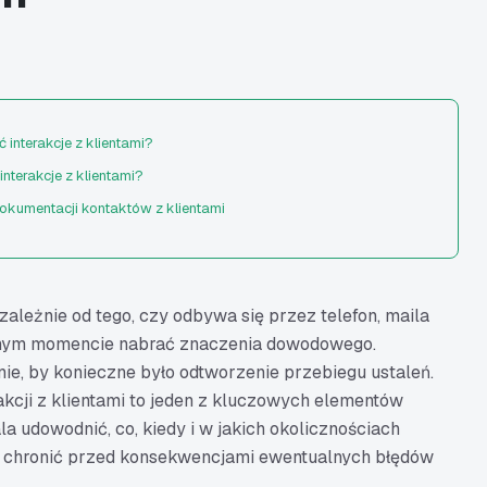
nterakcje z klientami?
terakcje z klientami?
okumentacji kontaktów z klientami
i ze spotkań i rozmów
ę z klientem i dane osobowe
 i rozmowy w uporządkowany sposób
ależnie od tego, czy odbywa się przez telefon, maila
do automatyzacji i kontroli dokumentacji
nym momencie nabrać znaczenia dowodowego.
ie, by konieczne było odtworzenie przebiegu ustaleń.
dzy formalnością a efektywnością
kcji z klientami to jeden z kluczowych elementów
wnioski z kontaktów z klientami
 udowodnić, co, kiedy i w jakich okolicznościach
 klientami wspiera bezpieczeństwo firmy?
ie chronić przed konsekwencjami ewentualnych błędów
 klientami dla celów dowodowych – podsumowanie