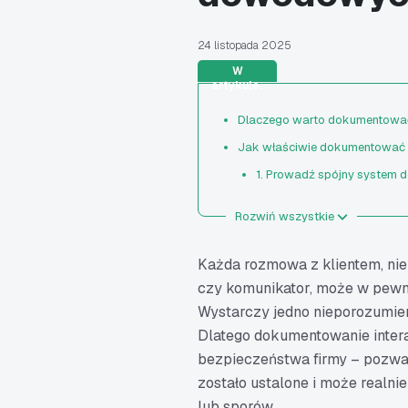
24 listopada 2025
W
artykule:
Dlaczego warto dokumentować i
Jak właściwie dokumentować in
1. Prowadź spójny system d
2. Zadbaj o rzetelne notatk
Rozwiń wszystkie
3. Zabezpieczaj komunikacj
4. Archiwizuj wiadomości
Każda rozmowa z klientem, niez
5. Wykorzystaj system CRM 
czy komunikator, może w pew
Wystarczy jedno nieporozumien
6. Zachowaj równowagę mię
Dlatego dokumentowanie intera
7. Analizuj dane i wyciągaj 
bezpieczeństwa firmy – pozwala
Jak dokumentacja kontaktów z
zostało ustalone i może realn
Jak dokumentować kontakty z
lub sporów.