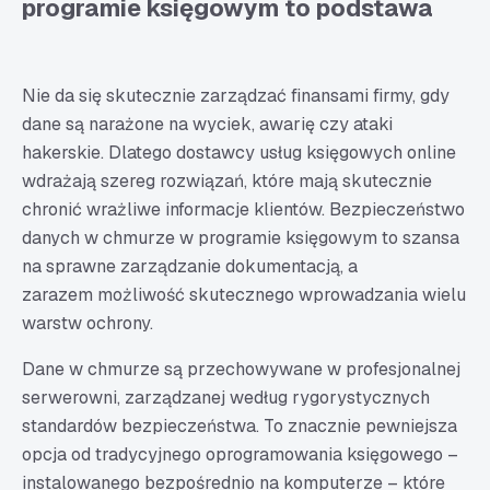
programie księgowym to podstawa
Czy dostawca przeprowadza regularne aktualizacje i
audyty bezpieczeństwa?
Co dzieje się z danymi firmowymi po zakończeniu
korzystania z usługi?
Nie da się skutecznie zarządzać finansami firmy, gdy
dane są narażone na wyciek, awarię czy ataki
Bezpieczne przetwarzanie i łatwy dostęp do danych
księgowych – podsumowanie
hakerskie. Dlatego dostawcy usług księgowych online
wdrażają szereg rozwiązań, które mają skutecznie
chronić wrażliwe informacje klientów. Bezpieczeństwo
danych w chmurze w programie księgowym to szansa
na sprawne zarządzanie dokumentacją, a
zarazem możliwość skutecznego wprowadzania wielu
warstw ochrony.
Dane w chmurze są przechowywane w profesjonalnej
serwerowni, zarządzanej według rygorystycznych
standardów bezpieczeństwa. To znacznie pewniejsza
opcja od tradycyjnego oprogramowania księgowego –
instalowanego bezpośrednio na komputerze – które