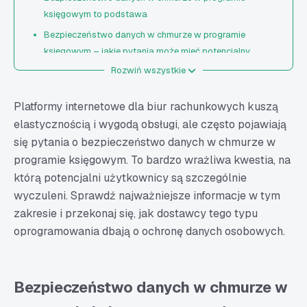
księgowym to podstawa
Bezpieczeństwo danych w chmurze w programie
księgowym – jakie pytania może mieć potencjalny
użytkownik?
Rozwiń wszystkie
Jak przechowywane są dane i kto za to odpowiada?
Platformy internetowe dla biur rachunkowych kuszą
Na jakie zagrożenia narażone są systemy księgowe
elastycznością i wygodą obsługi, ale często pojawiają
online i jak można się przed nimi bronić?
się pytania o bezpieczeństwo danych w chmurze w
Czy jest możliwość wykonania kopii zapasowej
programie księgowym. To bardzo wrażliwa kwestia, na
danych? A jeśli tak, to w jaki sposób wpływa to na ich
którą potencjalni użytkownicy są szczególnie
bezpieczeństwo?
wyczuleni. Sprawdź najważniejsze informacje w tym
Czy dostawca oprogramowania zapewnia szyfrowanie
zakresie i przekonaj się, jak dostawcy tego typu
danych zapisanych w chmurze?
oprogramowania dbają o ochronę danych osobowych.
Czy w razie problemów można liczyć na wsparcie
techniczne?
Czy przechowywanie danych w chmurze jest zgodne z
Bezpieczeństwo danych w chmurze w
przepisami?