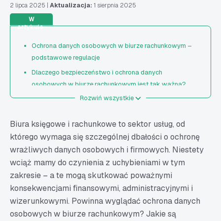
2 lipca 2025
|
Aktualizacja:
1 sierpnia 2025
W
artykule:
Ochrona danych osobowych w biurze rachunkowym –
podstawowe regulacje
Dlaczego bezpieczeństwo i ochrona danych
osobowych w biurze rachunkowym jest tak ważna?
Rozwiń wszystkie
Najczęstsze błędy związane z przetwarzaniem
informacji - jak powinna wyglądać ochrona danych
osobowych w biurze rachunkowym?
Biura księgowe i rachunkowe to sektor usług, od
którego wymaga się szczególnej dbałości o ochronę
Jakie są kary za naruszenie RODO? O czym warto
wrażliwych danych osobowych i firmowych. Niestety
pamiętać?
wciąż mamy do czynienia z uchybieniami w tym
Ochrona danych osobowych w biurze rachunkowym -
zakresie – a te mogą skutkować poważnymi
dobre praktyki
konsekwencjami finansowymi, administracyjnymi i
wizerunkowymi. Powinna wyglądać ochrona danych
osobowych w biurze rachunkowym? Jakie są