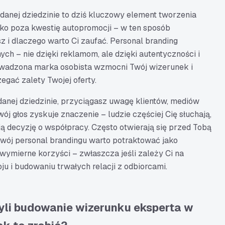
danej dziedzinie to dziś kluczowy element tworzenia
eko poza kwestię autopromocji – w ten sposób
sz i dlaczego warto Ci zaufać. Personal branding
ych – nie dzięki reklamom, ale dzięki autentyczności i
owadzona marka osobista wzmocni Twój wizerunek i
egać zalety Twojej oferty.
danej dziedzinie, przyciągasz uwagę klientów, mediów
j głos zyskuje znaczenie – ludzie częściej Cię słuchają,
ują decyzję o współpracy. Często otwierają się przed Tobą
wój personal brandingu warto potraktować jako
i wymierne korzyści – zwłaszcza jeśli zależy Ci na
u i budowaniu trwałych relacji z odbiorcami.
zyli budowanie wizerunku eksperta w