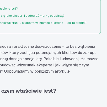
ściwie jest?
się jako ekspert i budować markę osobistą?
nie wizerunku eksperta w internecie i offline – jak to zrobić?
społecznościowych
iedza i praktyczne doświadczenie – to bez wątpienia
ików, który zachęca potencjalnych klientów do zakupu
sług danego specjalisty. Pokaż je i udowodnij, że można
listami z Twojej branży
zbudować wizerunek eksperta i jak wiąże się z tym
 konferencjach
ngu? Odpowiadamy w poniższym artykule.
ystaj moc prasy, radia i telewizji
trudna, ale warta wysiłku droga
k eksperta – podsumowanie
 czym właściwie jest?