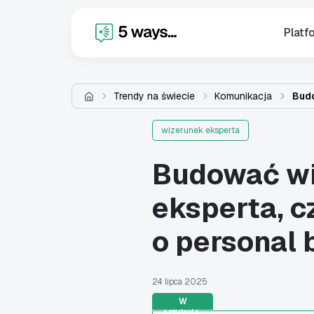
X
Platf
Trendy na świecie
Komunikacja
Budo
wizerunek eksperta
Budować w
eksperta, c
o personal 
24 lipca 2025
W
artykule: