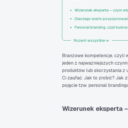
Wizerunek eksperta – czym wła
Dlaczego warto pozycjonować 
Personal branding, czyli budowa
Stwórz blog firmowy
Rozwiń wszystkie
Publikuj posty w mediach 
Otwórz kanał na YouTube
Branżowe kompetencje, czyli w
Organizuj webinary
jeden z najważniejszych czynn
produktów lub skorzystania z u
Współpracuj z innymi specja
Ci zaufać. Jak to zrobić? Jak 
Udzielaj się na branżowych
pojęcie tzw. personal brandi
Wyjdź poza internet – wykorz
Budowanie pozycji eksperta to 
Jak zacząć budować wizerune
Wizerunek eksperta –