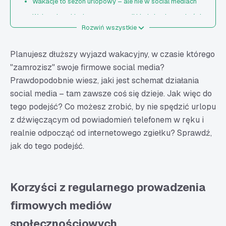
Wakacje to sezon urlopowy – ale nie w social mediach
Wakacyjne okienko szansy – czyli kiedy konkurencja śpi
Rozwiń wszystkie
Odpoczywaj z głową – jak planować content, żeby
działał, nawet gdy Ty jesteś offline?
Planujesz dłuższy wyjazd wakacyjny, w czasie którego
Zmień perspektywę i dostosuj treści
"zamrozisz" swoje firmowe social media?
Wykorzystaj specyfikę okresu wakacyjnego
Prawdopodobnie wiesz, jaki jest schemat działania
Planuj posty z wyprzedzeniem i bądź elastyczny
social media – tam zawsze coś się dzieje. Jak więc do
Nie zapominaj o celach biznesowych
tego podejść? Co możesz zrobić, by nie spędzić urlopu
z dźwięczącym od powiadomień telefonem w ręku i
Angażuj społeczność
realnie odpocząć od internetowego zgiełku? Sprawdź,
Firmowe social media i ich prowadzenie w okresie
jak do tego podejść.
wakacyjnym – podsumowanie
Korzyści z regularnego prowadzenia
firmowych mediów
społecznościowych