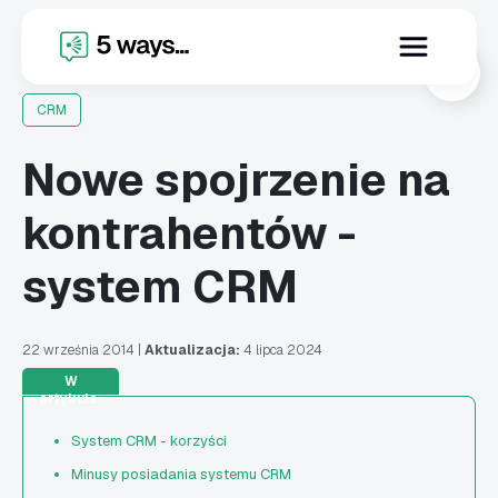
X
CRM
Nowe spojrzenie na
kontrahentów -
system CRM
22 września 2014
|
Aktualizacja:
4 lipca 2024
W
artykule:
System CRM - korzyści
Minusy posiadania systemu CRM