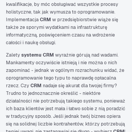
kwalifikacje, by móc obsługiwać wszystkie procesy
holistyczne, tak jak wymusza to oprogramowanie.
Implementacja
CRM
w przedsiębiorstwie wiąże się
także ze sporymi wydatkami na infrastrukturę
informatyczną, poświęceniem czasu na wdrożenie
całości i naukę obsługi.
Zalety
systemu CRM
wyraźnie górują nad wadami.
Mankamenty oczywiście istnieją i nie można o nich
zapominać - jednak w ogólnym rozrachunku widać, że
oprogramowanie tego typu to naprawdę opłacalna
rzecz. Czy
CRM
nadaje się akurat dla twojej firmy?
Trudno to jednoznacznie określić - niektóre
działalności nie potrzebują takiego systemu, ponieważ
ich baza klientów jest mała i łatwo sobie z nią poradzić
w tradycyjny sposób. Jeśli jednak twój biznes opiera
się na solidnej liczbie kontrahentów, którzy potrzebują
twojej uwagi, nie zastanawiaj się długo - wybierz
CRM
!