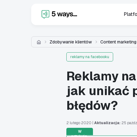
X
Platf
Zdobywanie klientów
Content marketing
reklamy na facebooku
Reklamy na
jak unikać
błędów?
2 lutego 2020
|
Aktualizacja:
25 paźdz
W
artykule: