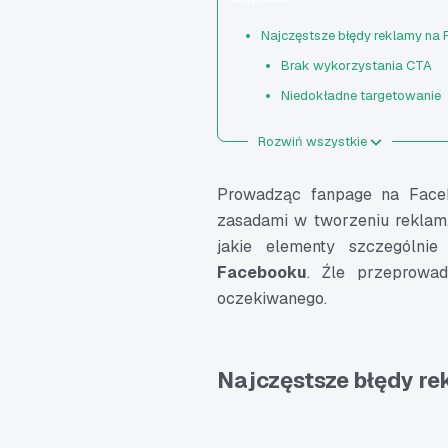
Najczęstsze błędy reklamy na
Brak wykorzystania CTA
Niedokładne targetowanie
Źle dopasowana lub powiela
Rozwiń wszystkie
Dopasowanie obrazka do tr
Niedopracowane teksty
Prowadząc fanpage na Face
Brak dalszej optymalizacji
zasadami w tworzeniu reklam.
jakie elementy szczególnie
Błędny link do strony
Facebooku
. Źle przeprowa
Błędy ortograficzne
oczekiwanego.
Reklamy na Facebooku - pod
Najczęstsze błędy r