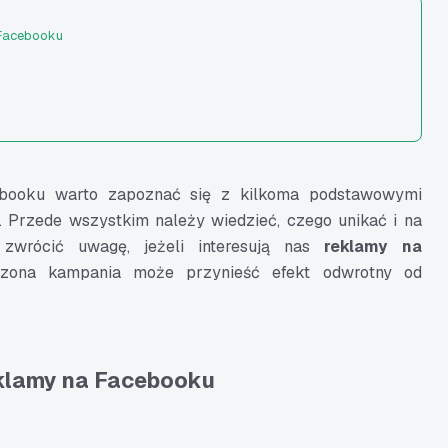
 Facebooku
jąca się grafika
eści przekazu
booku warto zapoznać się z kilkoma podstawowymi
 Przede wszystkim należy wiedzieć, czego unikać i na
 zwrócić uwagę, jeżeli interesują nas
reklamy na
dzona kampania może przynieść efekt odwrotny od
sumowanie
eklamy na Facebooku