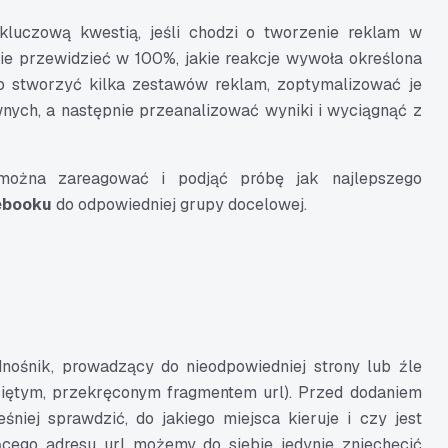
 kluczową kwestią, jeśli chodzi o tworzenie reklam w
anie przewidzieć w 100%, jakie reakcje wywoła określona
to stworzyć kilka zestawów reklam, zoptymalizować je
nych, a następnie przeanalizować wyniki i wyciągnąć z
ożna zareagować i podjąć próbę jak najlepszego
ebooku
do odpowiedniej grupy docelowej.
dnośnik, prowadzący do nieodpowiedniej strony lub źle
ciętym, przekręconym fragmentem url). Przed dodaniem
niej sprawdzić, do jakiego miejsca kieruje i czy jest
ącego adresu url możemy do siebie jedynie zniechęcić