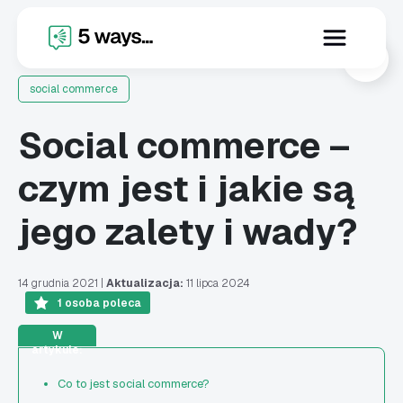
X
social commerce
Social commerce –
czym jest i jakie są
jego zalety i wady?
14 grudnia 2021
|
Aktualizacja:
11 lipca 2024
1
osoba poleca
W
artykule:
Co to jest social commerce?