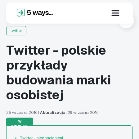
X
twitter
Twitter - polskie
przykłady
budowania marki
osobistej
25 września 2016
|
Aktualizacja:
29 września 2016
W
artykule:
Twitter - niedoścignieni