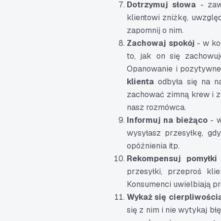
Dotrzymuj słowa
- zaws
klientowi zniżkę, uwzględn
zapomnij o nim.
Zachowaj spokój
- w ko
to, jak on się zachowuj
Opanowanie i pozytywne 
klienta
odbyła się na n
zachować zimną krew i z
nasz rozmówca.
Informuj na bieżąco
- w
wysyłasz przesyłkę, gdy
opóźnienia itp.
Rekompensuj pomyłki
przesyłki, przeproś kli
Konsumenci uwielbiają pro
Wykaż się cierpliwości
się z nim i nie wytykaj bł