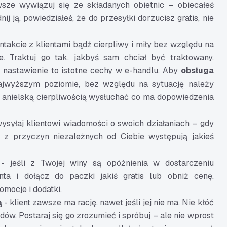
ze wywiązuj się ze składanych obietnic – obiecałeś
ij ją, powiedziałeś, że do przesyłki dorzucisz gratis, nie
ntakcie z klientami bądź cierpliwy i miły bez względu na
e. Traktuj go tak, jakbyś sam chciał być traktowany.
nastawienie to istotne cechy w e-handlu. Aby
obsługa
ajwyższym poziomie, bez względu na sytuację należy
 anielską cierpliwością wysłuchać co ma dopowiedzenia
ysyłaj klientowi wiadomości o swoich działaniach – gdy
 z przyczyn niezależnych od Ciebie występują jakieś
- jeśli z Twojej winy są opóźnienia w dostarczeniu
enta i dołącz do paczki jakiś gratis lub obniż cenę.
mocje i dodatki.
ą
- klient zawsze ma rację, nawet jeśli jej nie ma. Nie kłóć
ędów. Postaraj się go zrozumieć i spróbuj – ale nie wprost