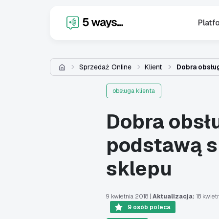
X
Platf
Sprzedaż Online
Klient
Dobra obsłu
obsługa klienta
Dobra obsłu
podstawą s
sklepu
9 kwietnia 2018
|
Aktualizacja:
18 kwiet
9
osób poleca