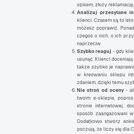
opisem, złoży reklamację
Analizuj przesyłane i
klienci. Czasem są to ist
możesz poprawić. Ponadto
czegoś o nich, o ich prz
naprzeciw.
Szybko reaguj
- gdy klie
usunąć. Klienci doceniają 
także szybko je naprawi
w kreowaniu sklepu int
zdaniem, dzięki temu szyb
Nie stroń od oceny
- ab
twoim e-sklepie, poproś
stronie internetowej, 
sposób zaangażowani w d
Dodatkowo stwórz ankie
poczują, że liczy się dla 