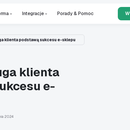
orma
Integracje
Porady & Pomoc
W
ga klienta podstawą sukcesu e-sklepu
ga klienta
ukcesu e-
nia 2024