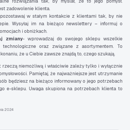
ne rozwiązania tak, by myślał, że to jego pomysł.
est zadowolenie klienta.
pozostawaj w stałym kontakcie z klientami tak, by nie
pie. Wysyłaj im na bieżąco newslettery – informuj o
omocjach i obniżkach.
aj zmiany
- wprowadzaj do swojego sklepu wszelkie
i technologiczne oraz związane z asortymentem. To
konaniu, że u Ciebie zawsze znajdą to, czego szukają.
t rzeczą niemożliwą i właściwie zależy tylko i wyłącznie
mysłowości. Pamiętaj, że najważniejsze jest utrzymanie
osób będziesz na bieżąco informowany o jego potrzebach
go e-sklepu. Uwaga skupiona na potrzebach klienta to
nia 2024