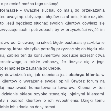
, a przecież można tego uniknąć.
nformacje
- uważnie słuchaj, co mają do przekazania
otne uwagi np. dotyczące błędów na stronie, które szybko
, jeśli będziesz słuchać swoich klientów, dowiesz się
yzwyczajeniach i potrzebach, by w przyszłości wyjść im
nt zwróci Ci uwagę na jakieś błędy, postaraj się szybko je
osoby, które nie tylko potrafią przyznać się do błędu, ale
ają. Zabieg ten da konsumentowi poczucie uczestnictwa
ernetowego, a także zobaczy, że liczysz się z jego
ciej nabierze zaufania do Ciebie.
y dowiedzieć się, jak oceniana jest
obsługa klienta
w
 klientów o wyrażenie swojej opinii. Stwórz forum na
dodaj możliwość komentowania towarów. Klienci w ten
ziałanie sklepu szybko staną się lojalnymi klientami.
ty i poproś klientów o ich wypełnienie. Dzięki temu
Ciebie ich zdanie na dany temat.