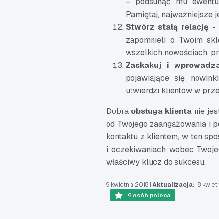
– podsunąć mu ewentual
Pamiętaj, najważniejsze j
Stwórz stałą relację
- 
zapomnieli o Twoim skle
wszelkich nowościach, pr
Zaskakuj i wprowadz
pojawiające się nowink
utwierdzi klientów w prze
Dobra
obsługa klienta
nie jes
od Twojego zaangażowania i po
kontaktu z klientem, w ten sp
i oczekiwaniach wobec Twoje
właściwy klucz do sukcesu.
9 kwietnia 2018
|
Aktualizacja:
18 kwiet
9
osób poleca