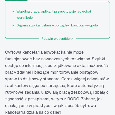
artykule:
Wspólna praca: aplikant przygotowuje, adwokat
weryfikuje
Organizacja kancelarii – porządek, kontrola, wygoda
Cyfrowa kancelaria a zgodność z RODO i
Rozwiń wszystkie
bezpieczeństwo danych
Raporty i wgląd w jakość pracy zespołu
Cyfrowa kancelaria adwokacka nie może
Cyfrowa kancelaria - przewaga konkurencyjna dzięki
funkcjonować bez nowoczesnych rozwiązań. Szybki
technologii
dostęp do informacji, uporządkowane akta, możliwość
pracy zdalnej i bieżące monitorowanie postępów
spraw to dziś nowy standard. Coraz więcej adwokatów
i aplikantów sięga po narzędzia, które automatyzują
rutynowe zadania, ułatwiają pracę zespołową i dbają o
zgodność z przepisami, w tym z RODO. Zobacz, jak
działają one w praktyce i w jaki sposób cyfrowa
kancelaria działa na co dzień!