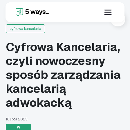
X
cyfrowa kancelaria
Cyfrowa Kancelaria,
czyli nowoczesny
sposób zarządzania
kancelarią
adwokacką
16 lipca 2025
W