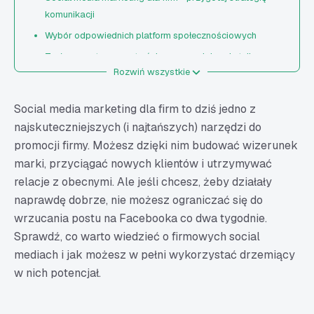
komunikacji
Wybór odpowiednich platform społecznościowych
Twórz merytoryczne treści – rozmawiaj, a nie tylko
Rozwiń wszystkie
sprzedawaj
Analizuj dane i wyniki reklamowe
Social media marketing dla firm to dziś jedno z
Social media marketing dla firm – praktyczne
najskuteczniejszych (i najtańszych) narzędzi do
wskazówki, które warto wdrożyć w swojej strategii
promocji firmy. Możesz dzięki nim budować wizerunek
Przygotowanie atrakcyjnych profili firmowych
marki, przyciągać nowych klientów i utrzymywać
Regularne publikowanie to podstawa
relacje z obecnymi. Ale jeśli chcesz, żeby działały
Mów tak, jak mówią twoi klienci
naprawdę dobrze, nie możesz ograniczać się do
Angażowanie odbiorców = większe zasięgi i więcej
wrzucania postu na Facebooka co dwa tygodnie.
konwersji
Sprawdź, co warto wiedzieć o firmowych social
mediach i jak możesz w pełni wykorzystać drzemiący
Współprace z influencerami
w nich potencjał.
Korzystanie z płatnych kampanii reklamowych
Jak wykorzystać social media marketing dla firm –
podsumowanie