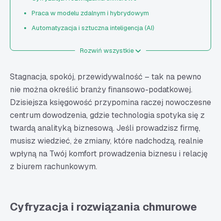
Praca w modelu zdalnym i hybrydowym
Automatyzacja i sztuczna inteligencja (AI)
Nowa rola księgowych
Rozwiń wszystkie
Zmiany regulacyjne i digitalizacja administracji
ESG i raportowanie niefinansowe
Stagnacja, spokój, przewidywalność – tak na pewno
Silniejszy nacisk na specjalizacje biur rachunkowych
nie można określić branży finansowo-podatkowej.
Dzisiejsza księgowość przypomina raczej nowoczesne
Trendy w księgowości – podsumowanie
centrum dowodzenia, gdzie technologia spotyka się z
FAQ: jakie są trendy w branży księgowej?
twardą analityką biznesową. Jeśli prowadzisz firmę,
musisz wiedzieć, że zmiany, które nadchodzą, realnie
wpłyną na Twój komfort prowadzenia biznesu i relację
z biurem rachunkowym.
Cyfryzacja i rozwiązania chmurowe