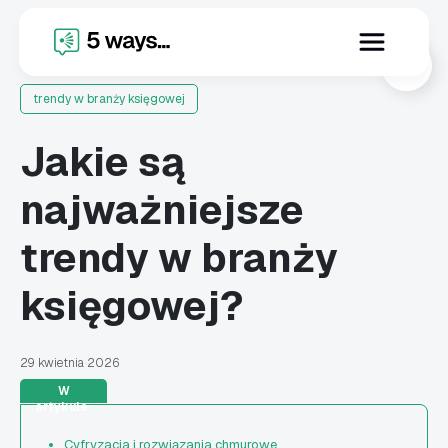
X
trendy w branży księgowej
Jakie są
najważniejsze
trendy w branży
księgowej?
29 kwietnia 2026
W
artykule:
Cyfryzacja i rozwiązania chmurowe